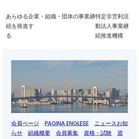
内
あらゆる企業・組織・団体の事業継
特定非営利活
容
続を推進す
動法人事業継
を
る
続推進機構
ス
キ
ッ
プ
会員ページ
PAGINA ENGLESE
ニュースお知
らせ
組織概要
会員募集
資格・試験
資